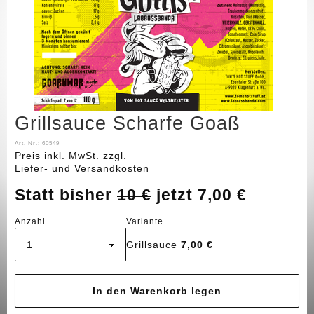
Grillsauce Scharfe Goaß
Art. Nr.:
60549
Preis inkl. MwSt.
zzgl.
Grillsauce Scharfe Goaß
Liefer- und Versandkosten
Artikel im Warenkorb
Statt bisher
10 €
jetzt 7,00 €
Gesamt:
€
Anzahl
Variante
Warenkorb ansehen
Grillsauce
7,00 €