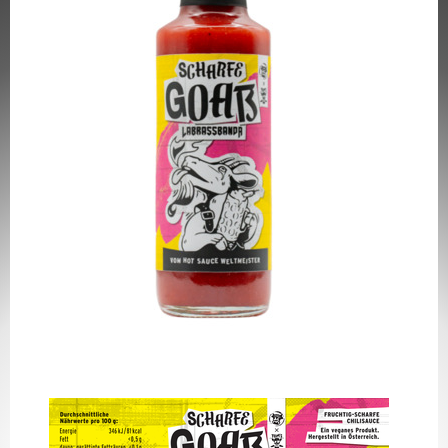
✖
Weiter einkaufen
Artikel hinzugefügt
Dein Warenkorb ist für
Sekunden
reserviert.