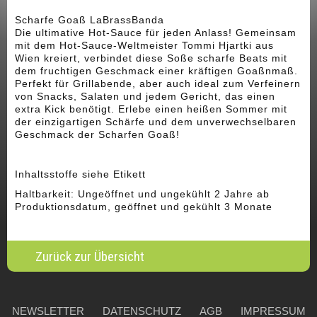
Scharfe Goaß LaBrassBanda
Die ultimative Hot-Sauce für jeden Anlass! Gemeinsam
mit dem Hot-Sauce-Weltmeister Tommi Hjartki aus
Wien kreiert, verbindet diese Soße scharfe Beats mit
dem fruchtigen Geschmack einer kräftigen Goaßnmaß.
Perfekt für Grillabende, aber auch ideal zum Verfeinern
von Snacks, Salaten und jedem Gericht, das einen
extra Kick benötigt. Erlebe einen heißen Sommer mit
der einzigartigen Schärfe und dem unverwechselbaren
Geschmack der Scharfen Goaß!
Inhaltsstoffe siehe Etikett
Haltbarkeit: Ungeöffnet und ungekühlt 2 Jahre ab
Produktionsdatum, geöffnet und gekühlt 3 Monate
Zurück zur Übersicht
nach oben
NEWSLETTER
DATENSCHUTZ
AGB
IMPRESSUM