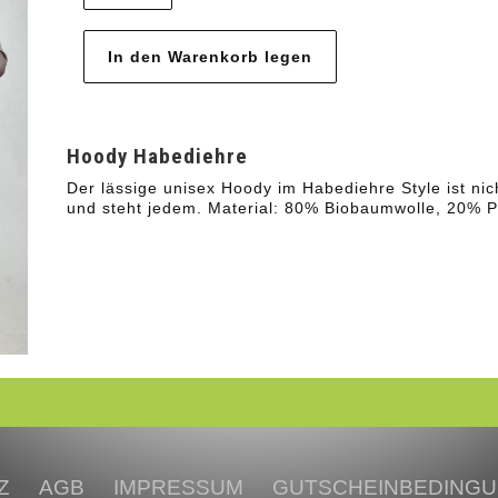
Hoody Habediehre
Art
Wa
Hoody Habediehre
Der lässige unisex Hoody im Habediehre Style ist nic
und steht jedem. Material: 80% Biobaumwolle, 20% 
Z
AGB
IMPRESSUM
GUTSCHEINBEDING