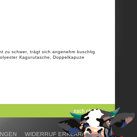
ikel im Warenkorb
Gesamt:
€
renkorb ansehen
ht zu schwer, trägt sich angenehm kuschlig
Polyester Kagurutasche, Doppelkapuze
nach oben
UNGEN
WIDERRUF ERKLÄREN