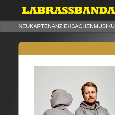
NEU
KARTEN
ANZIEHSACHEN
MUSIK
U
Artikel hinzugefügt
Dein Warenkorb ist für