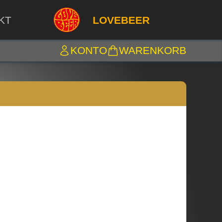
KT
LOVEBEER
KONTO
WARENKORB
✖
Weiter einkaufen