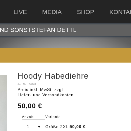
LIVE
MEDIA
SHOP
KONTA
ND SONST
STEFAN DETTL
Hoody Habediehre
Art. Nr.:
60101
Preis inkl. MwSt.
zzgl.
Liefer- und Versandkosten
50,00 €
Anzahl
Variante
Größe 2XL
50,00 €
Sekunden
reserviert.